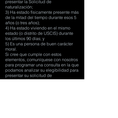
presentar la Solicitud de
naturalización;
3) Ha estado físicamente presente más
de la mitad del tiempo durante esos 5
años (o tres años);
4) Ha estado viviendo en el mismo
estado (o distrito de USCIS) durante
los últimos 90 días; y
5) Es una persona de buen carácter
moral.
Si cree que cumple con estos
elementos, comuníquese con nosotros
para programar una consulta en la que
podamos analizar su elegibilidad para
presentar su solicitud de
naturalización.
CONTÁCTENOS
403A N. Elm
Greensboro, NC 27401